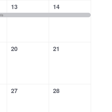
1
1
13
14
,
évènement,
évènement,
ris
0
0
20
21
,
évènement,
évènement,
0
0
27
28
,
évènement,
évènement,