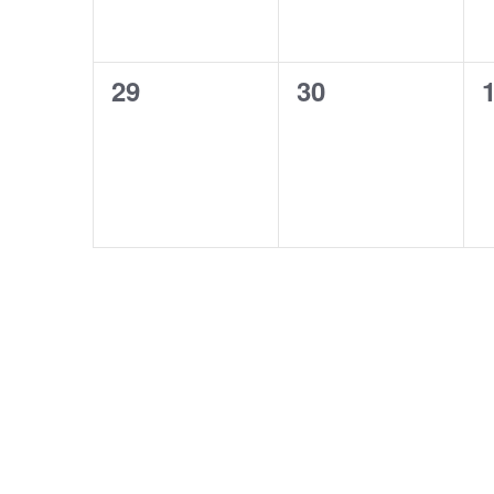
0
0
29
30
évènement,
évènement,