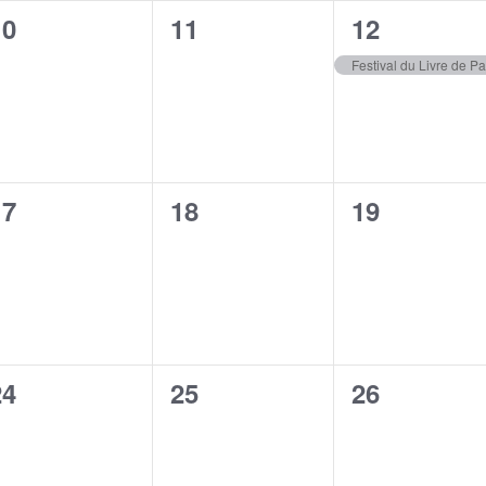
0
0
1
10
11
12
évènement,
évènement,
évènement
Festival du Livre de Pa
0
0
0
17
18
19
évènement,
évènement,
évènement
0
0
0
24
25
26
évènement,
évènement,
évènement