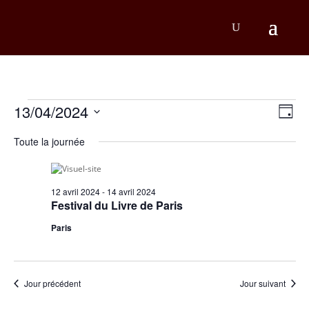
Évènements
Na
Na
13/04/2024
Jour
d
Sélectionnez
pa
for
une
Toute la journée
v
co
date.
13
É
avril
12 avril 2024
-
14 avril 2024
Festival du Livre de Paris
2024
Paris
Jour précédent
Jour suivant