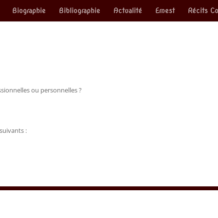
Biographie
Bibliographie
Actualité
Ernest
Récits Co
sionnelles ou personnelles ?
suivants :