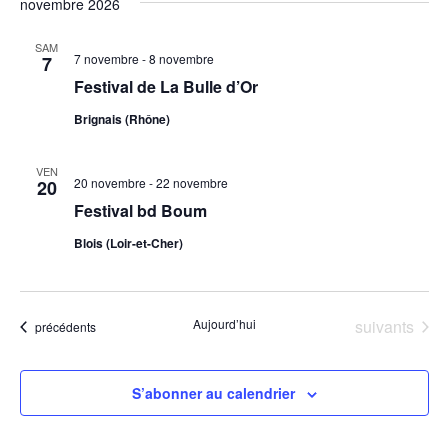
novembre 2026
SAM
7 novembre
-
8 novembre
7
Festival de La Bulle d’Or
Brignais (Rhône)
VEN
20 novembre
-
22 novembre
20
Festival bd Boum
Blois (Loir-et-Cher)
Évènements
Aujourd’hui
suivants
Évènements
précédents
S’abonner au calendrier