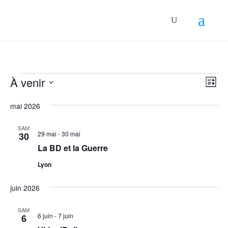
Évènements
Nav
Nav
À venir
Liste
de
par
Sélectionnez
vue
con
mai 2026
une
Év
date.
SAM
29 mai
-
30 mai
30
La BD et la Guerre
Lyon
juin 2026
SAM
6 juin
-
7 juin
6