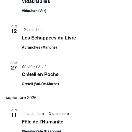
Vidau’Bulles
Vidauban (Var)
VEN
12 juin
-
14 juin
12
Les Échappées du Livre
Avranches (Manche)
SAM
27 juin
-
28 juin
27
Créteil en Poche
Créteil (Val-De-Marne)
septembre 2026
VEN
11 septembre
-
13 septembre
11
Fête de l’Humanité
Plessis-Pâté (Essonne)