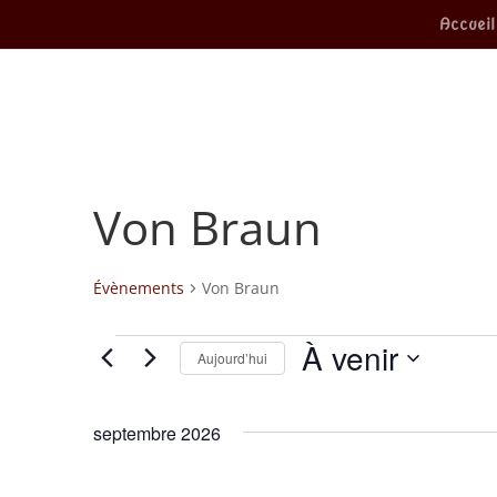
Accueil
Von Braun
Évènements
Von Braun
Évènements
À venir
Aujourd’hui
Sélectionnez
une
septembre 2026
date.