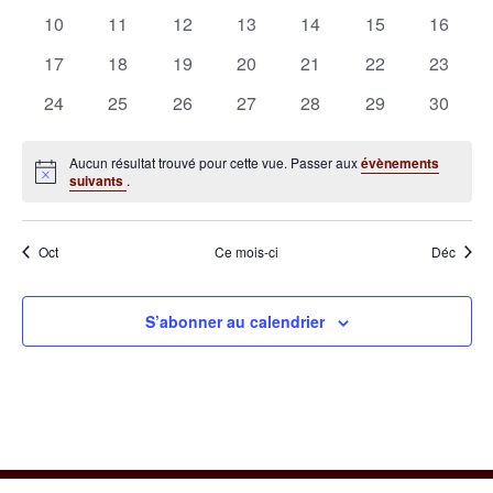
évènements
évènements
évènements
évènements
évènements
évènements
évènem
0
0
0
0
0
0
0
10
11
12
13
14
15
16
évènements
évènements
évènements
évènements
évènements
évènements
évènem
0
0
0
0
0
0
0
17
18
19
20
21
22
23
évènements
évènements
évènements
évènements
évènements
évènements
évènem
0
0
0
0
0
0
0
24
25
26
27
28
29
30
évènements
évènements
évènements
évènements
évènements
évènements
évènem
Aucun résultat trouvé pour cette vue. Passer aux
évènements
Notice
suivants
.
Oct
Ce mois-ci
Déc
S’abonner au calendrier