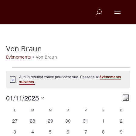
Von Braun
Évènements
Von Braun
Évènements
Aucun résultat trouvé pour cette vue. Passer aux
évènements
Notice
suivants
.
Na
Na
01/11/2025
Mois
d
Sélectionnez
pa
Calendrier
L
LUNDI
M
MARDI
M
MERCREDI
J
JEUDI
V
VENDREDI
S
SAMEDI
D
DIMANC
une
v
co
date.
de
0
0
0
0
0
0
0
27
28
29
30
31
1
2
É
évènements
évènements
évènements
évènements
évènements
évènements
évènem
Évènements
0
0
0
0
0
0
0
3
4
5
6
7
8
9