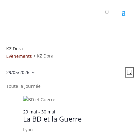
KZ Dora
KZ Dora
Évènements
Évènements
Nav
Nav
29/05/2026
Jour
de
for
par
Sélectionnez
vue
29
con
une
Toute la journée
Év
mai
date.
2026
29 mai
-
30 mai
La BD et la Guerre
Lyon