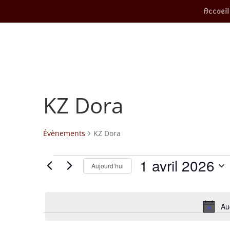
Accueil
KZ Dora
Évènements
KZ Dora
Évènements
1 avril 2026
Aujourd’hui
for
Sélectionnez
une
1
date.
Au
avril