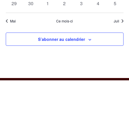
0
0
0
0
0
0
0
29
30
1
2
3
4
5
évènements
évènements
évènements
évènements
évènements
évènements
évènem
Mai
Ce mois-ci
Juil
S’abonner au calendrier