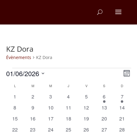
KZ Dora
Évènements
KZ Dora
Évènements
Na
Na
01/06/2026
Mois
d
Sélectionnez
pa
Calendrier
L
LUNDI
M
MARDI
M
MERCREDI
J
JEUDI
V
VENDREDI
S
SAMEDI
D
DIMANC
une
v
co
date.
de
0
0
0
0
0
1
1
1
2
3
4
5
6
7
É
évènements
évènements
évènements
évènements
évènements
évènement
évènem
Évènements
0
0
0
0
0
0
0
8
9
10
11
12
13
14
évènements
évènements
évènements
évènements
évènements
évènements
évènem
0
0
0
0
0
0
0
15
16
17
18
19
20
21
évènements
évènements
évènements
évènements
évènements
évènements
évènem
0
0
0
0
0
0
0
22
23
24
25
26
27
28
évènements
évènements
évènements
évènements
évènements
évènements
évènem