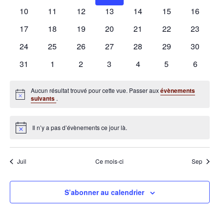
évènements
évènements
évènements
évènements
évènements
évènements
évènem
0
0
0
0
0
0
0
10
11
12
13
14
15
16
évènements
évènements
évènements
évènements
évènements
évènements
évènem
0
0
0
0
0
0
0
17
18
19
20
21
22
23
évènements
évènements
évènements
évènements
évènements
évènements
évènem
0
0
0
0
0
0
0
24
25
26
27
28
29
30
évènements
évènements
évènements
évènements
évènements
évènements
évènem
0
0
0
0
0
0
0
31
1
2
3
4
5
6
évènements
évènements
évènements
évènements
évènements
évènements
évènem
Aucun résultat trouvé pour cette vue. Passer aux
évènements
Notice
suivants
.
Il n’y a pas d’évènements ce jour là.
Notice
Juil
Ce mois-ci
Sep
S’abonner au calendrier