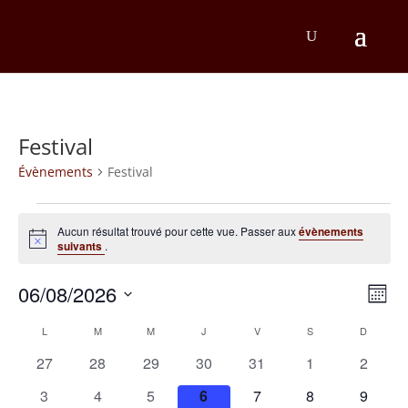
Festival
Évènements
Festival
Évènements
Aucun résultat trouvé pour cette vue. Passer aux
évènements
Notice
suivants
.
Na
Na
06/08/2026
Mois
d
Sélectionnez
pa
Calendrier
L
LUNDI
M
MARDI
M
MERCREDI
J
JEUDI
V
VENDREDI
S
SAMEDI
D
DIMANC
une
v
co
date.
de
0
0
0
0
0
0
0
27
28
29
30
31
1
2
É
évènements
évènements
évènements
évènements
évènements
évènements
évènem
Évènements
0
0
0
0
0
0
0
3
4
5
6
7
8
9