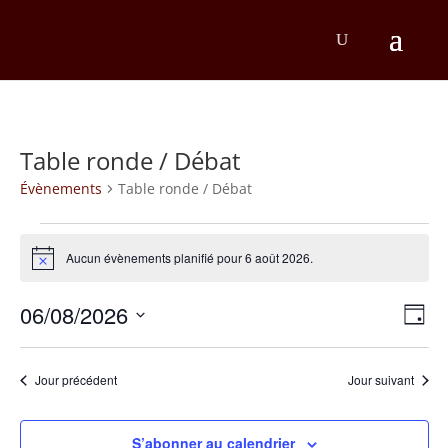
Table ronde / Débat
Évènements
Table ronde / Débat
Évènements
Aucun évènements planifié pour 6 août 2026.
for
Notice
6
Na
Na
06/08/2026
Jour
août
d
Sélectionnez
pa
une
v
2026
co
date.
Jour précédent
Jour suivant
É
S’abonner au calendrier