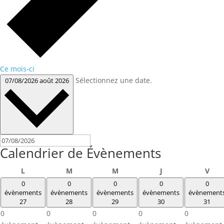
Ce mois-ci
Sélectionnez une date.
07/08/2026
août 2026
Calendrier de Évènements
lundi
mardi
mercredi
jeudi
vend
L
M
M
J
V
0
0
0
0
0
évènements
évènements
évènements
évènements
évènement
27
28
29
30
31
0
0
0
0
0