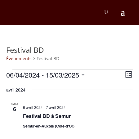
Festival BD
Évènements
Festival BD
Évènements
Na
Na
06/04/2024
 - 
15/03/2025
Liste
d
Sélectionnez
pa
une
avril 2024
v
co
date.
É
SAM
6 avril 2024
-
7 avril 2024
6
Festival BD à Semur
Semur-en-Auxois (Côte-d'Or)