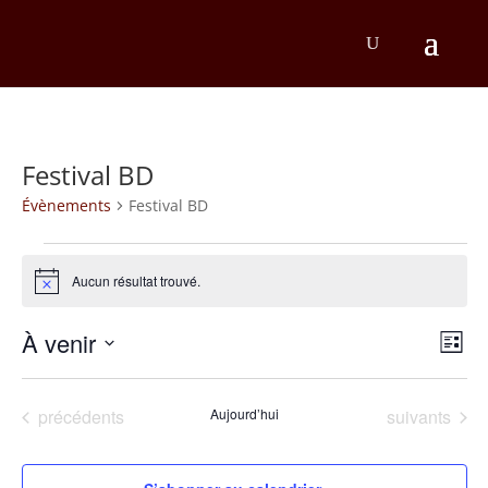
Festival BD
Évènements
Festival BD
Évènements
Aucun résultat trouvé.
Notice
Na
Na
À venir
Liste
d
Sélectionnez
pa
une
v
co
date.
Évènements
Évènements
précédents
Aujourd’hui
suivants
É