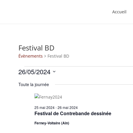
Accueil
Festival BD
Évènements
Festival BD
Évènements
26/05/2024
for
Sélectionnez
26
Toute la journée
une
mai
date.
2024
25 mai 2024
-
26 mai 2024
Festival de Contrebande dessinée
Ferney-Voltaire (Ain)