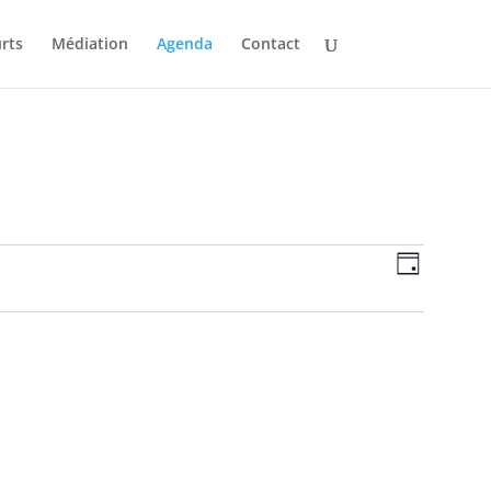
rts
Médiation
Agenda
Contact
Navigat
Naviga
Jour
de
par
vues
consult
Évènem