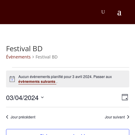
Festival BD
Évènements
Festival BD
Évènements
Aucun évènements planifié pour 3 avril 2024. Passer aux
for
Notice
évènements suivants
.
3
Na
Na
03/04/2024
Jour
avril
d
Sélectionnez
pa
une
2024
v
co
date.
Jour précédent
Jour suivant
É