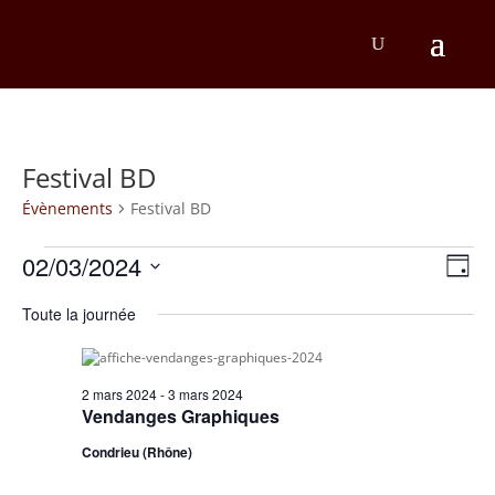
Festival BD
Évènements
Festival BD
Évènements
Na
Na
02/03/2024
Jour
d
for
Sélectionnez
pa
une
Toute la journée
v
2
co
date.
É
mars
2 mars 2024
-
3 mars 2024
2024
Vendanges Graphiques
Condrieu (Rhône)