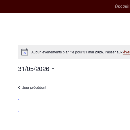
Accueil
Évènements
Aucun évènements planifié pour 31 mai 2026. Passer aux
évè
Notice
for
31/05/2026
31
Sélectionnez
mai
une
date.
Jour précédent
2026