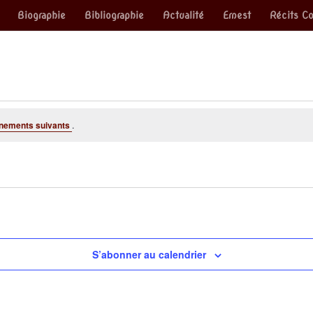
Biographie
Bibliographie
Actualité
Ernest
Récits Co
nements suivants
.
S’abonner au calendrier