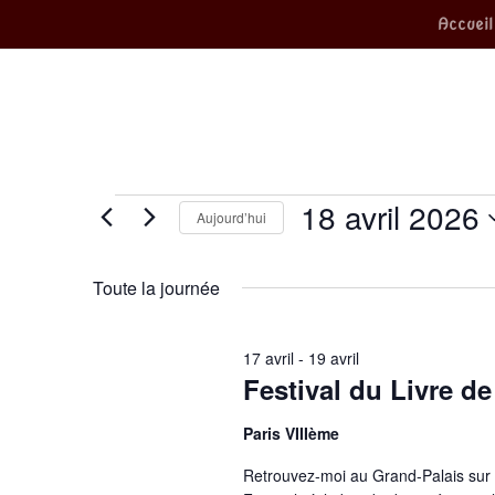
Accueil
Évènements
18 avril 2026
Aujourd’hui
Sélectionnez
for
une
Toute la journée
date.
18
avril
17 avril
-
19 avril
Festival du Livre de
2026
Paris VIIIème
Retrouvez-moi au Grand-Palais sur l