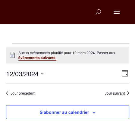
Évènements
Aucun évènements planifié pour 12 mars 2024. Passer aux
Notice
for
évènements suivants
.
12
Na
Na
12/03/2024
Jour
d
Sélectionnez
pa
mars
une
v
co
date.
Jour précédent
Jour suivant
2024
É
S’abonner au calendrier