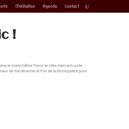
urts
Médiation
Agenda
Contact
c !
dame le maire Céline Tonot en tête, bien entourée
nneur de me décerner le Prix de la Municipalité pour