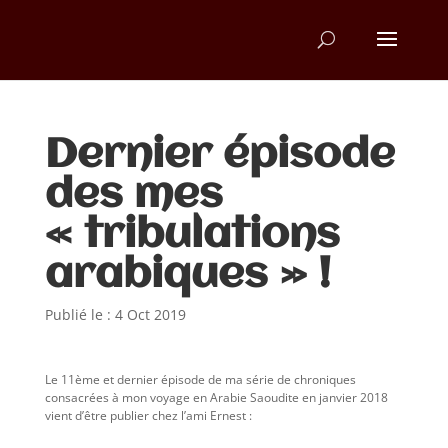
Dernier épisode
des mes
« tribulations
arabiques » !
Publié le : 4 Oct 2019
Le 11ème et dernier épisode de ma série de chroniques
consacrées à mon voyage en Arabie Saoudite en janvier 2018
vient d’être publier chez l’ami Ernest :
https://www.ernestmag.fr/2019/10/04/les-tribulations-