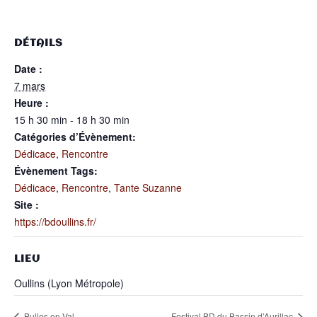
DÉTAILS
Date :
7 mars
Heure :
15 h 30 min - 18 h 30 min
Catégories d’Évènement:
Dédicace
,
Rencontre
Évènement Tags:
Dédicace
,
Rencontre
,
Tante Suzanne
Site :
https://bdoullins.fr/
LIEU
Oullins (Lyon Métropole)
Bulles en Val
Festival BD du Bassin d’Aurillac