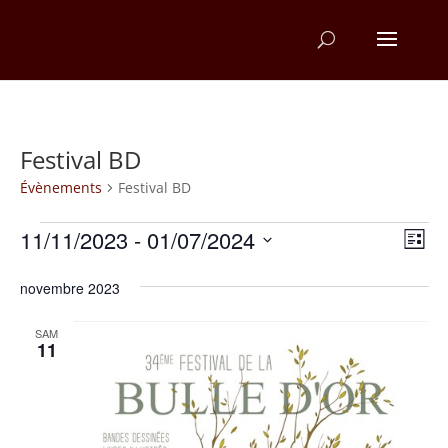
Festival BD
Évènements
Festival BD
Évènements
Na
Na
11/11/2023
 - 
01/07/2024
Liste
d
Sélectionnez
pa
une
novembre 2023
v
co
date.
É
SAM
11